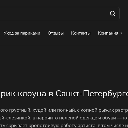
Уход за париками
Отзывы
Контакты
Компания
рик клоуна в Санкт-Петербург
ого грустный, худой или полный, с копной рыжих раст
ей-слезинкой, в нарочито нелепой одежде и обуви — кл
ь скрывает кропотливую работу артиста, в том числе 