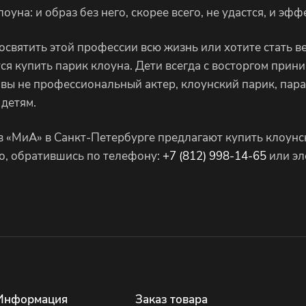
лоуна: и образ без него, скорее всего, не удастся, и эф
освятить этой профессии всю жизнь или хотите стать в
ся купить парик клоуна. Дети всегда с восторгом прини
ь вы не профессиональный актер, клоунский парик, пар
 детям.
 «МиА» в Санкт-Петербурге предлагают купить клоунск
о, обратившись по телефону:
+7 (812) 998-14-65
или эл
Информация
Заказ товара