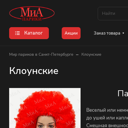
Каталог
Заказ товара
Акции
–
Мир париков в Санкт-Петербурге
Клоунские
Клоунские
Па
Веселый или немн
до ушей или капл
Смешная внешност