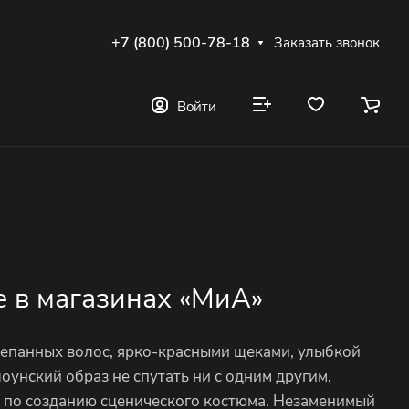
+7 (800) 500-78-18
Заказать звонок
Войти
е в магазинах «МиА»
репанных волос, ярко-красными щеками, улыбкой
оунский образ не спутать ни с одним другим.
и по созданию сценического костюма. Незаменимый