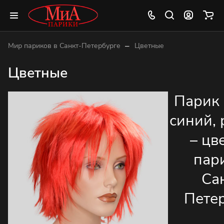
–
Мир париков в Санкт-Петербурге
Цветные
Цветные
Парик
синий,
– цв
пар
Са
Пете