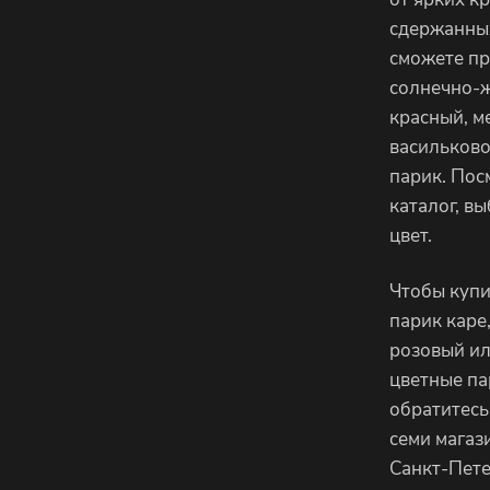
сдержанны
сможете п
солнечно-ж
красный, м
васильков
парик. Пос
каталог, в
цвет.
Чтобы куп
парик каре
розовый ил
цветные па
обратитесь
семи магаз
Санкт-Пете