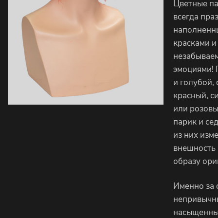
Цветные па
всегда пра
наполненн
красками и
незабывае
эмоциями!
и голубой,
красный, с
или розовы
парик и се
из них изм
внешность 
образу ори
Именно за 
непривычн
насыщенны