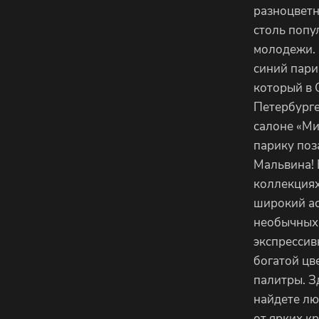
разноцвет
столь попу
молодежи. 
синий пари
который в 
Петербурге
салоне «Ми
парику поз
Мальвина! 
коллекциях
широкий а
необычных,
экспрессив
богатой цв
палитры. З
найдете лю
от ярких к