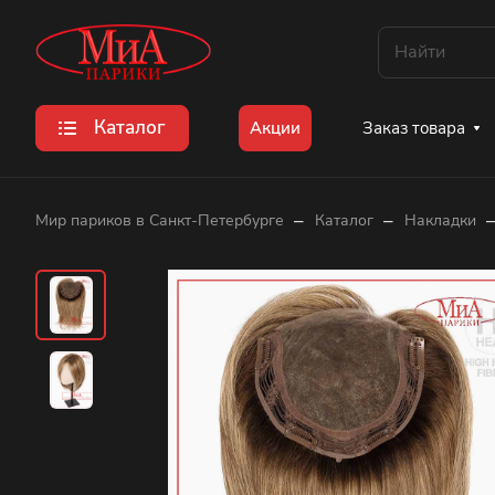
Каталог
Заказ товара
Акции
–
–
Мир париков в Санкт-Петербурге
Каталог
Накладки