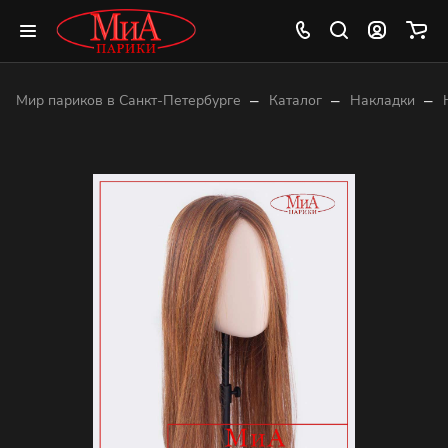
–
–
–
Мир париков в Санкт-Петербурге
Каталог
Накладки