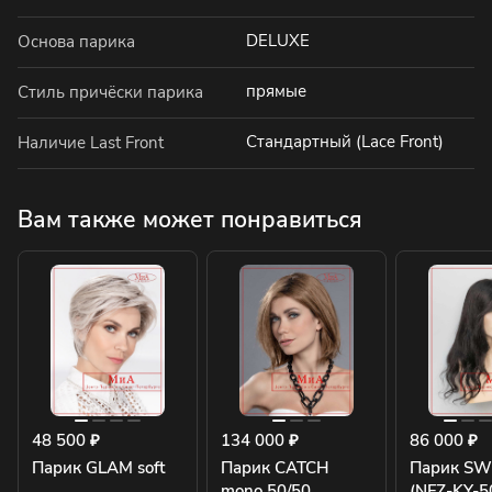
DELUXE
Основа парика
прямые
Стиль причёски парика
Стандартный (Lace Front)
Наличие Last Front
Вам также может понравиться
48 500 ₽
134 000 ₽
86 000 ₽
Парик GLAM soft
Парик CATCH
Парик SW
mono 50/50
(NFZ-KY-50