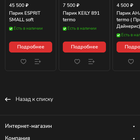
45 500 ₽
7 500 ₽
4 500 ₽
Парик ESPRIT
Парик KEILY 891
Парик AH
SMALL soft
termo
termo ( П
Дайнерис
Есть в наличии
Есть в наличии
Есть в на
Подробнее
Подробнее
Подро
Назад к списку
Интернет-магазин
Компания