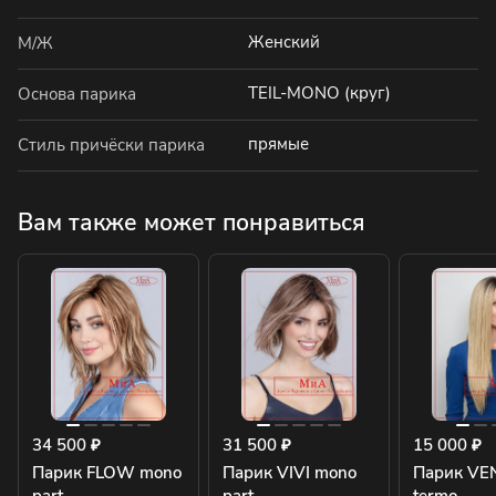
Женский
М/Ж
TEIL-MONO (круг)
Основа парика
прямые
Стиль причёски парика
Вам также может понравиться
34 500 ₽
31 500 ₽
15 000 ₽
Парик FLOW mono
Парик VIVI mono
Парик VE