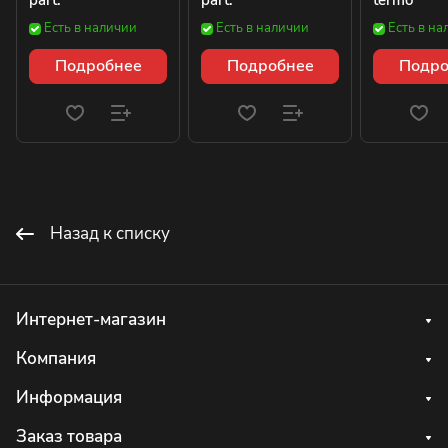
part.
part.
termo
Есть в наличии
Есть в наличии
Есть в на
Подробнее
Подробнее
Подро
Назад к списку
Интернет-магазин
Компания
Информация
Заказ товара