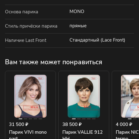
MONO
Основа парика
прямые
Стиль причёски парика
Стандартный (Lace Front)
Наличие Last Front
Вам также может понравиться
31 500 ₽
38 500 ₽
4 000 ₽
Парик VIVI mono
Парик VALLIE 912
Парик NI
part.
HH
termo