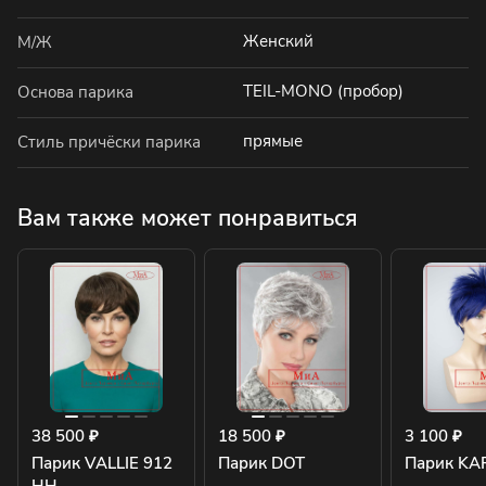
Женский
М/Ж
TEIL-MONO (пробор)
Основа парика
прямые
Стиль причёски парика
Вам также может понравиться
38 500 ₽
18 500 ₽
3 100 ₽
Парик VALLIE 912
Парик DOT
Парик KA