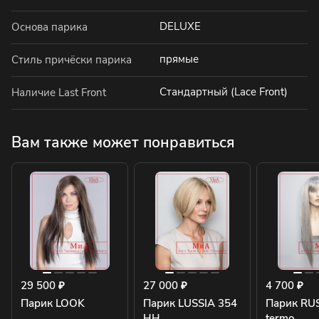
DELUXE
Основа парика
прямые
Стиль причёски парика
Стандартный (Lace Front)
Наличие Last Front
Вам также может понравиться
29 500 ₽
27 000 ₽
4 700 ₽
Парик LOOK
Парик LUSSIA 354
Парик RU
HH
termo