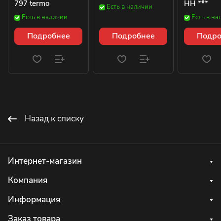
797 termo
HH ***
Есть в наличии
Есть в наличии
Есть в на
Подробнее
Подробнее
Подро
Назад к списку
Интернет-магазин
Компания
Информация
Заказ товара