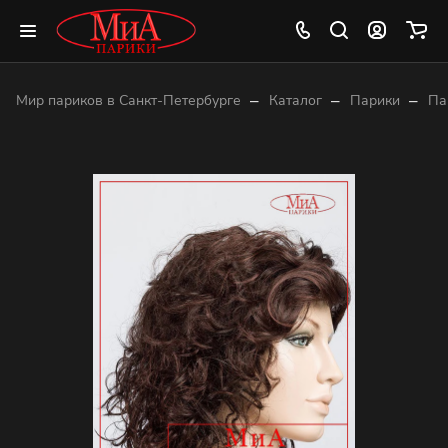
–
–
–
Мир париков в Санкт-Петербурге
Каталог
Парики
Па