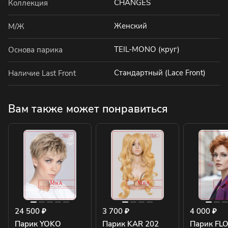
CHANGES
Коллекция
Женский
М/Ж
TEIL-MONO (круг)
Основа парика
Стандартный (Lace Front)
Наличие Last Front
Вам также может понравиться
24 500 ₽
3 700 ₽
4 000 ₽
Парик YOKO
Парик KAR 202
Парик FL