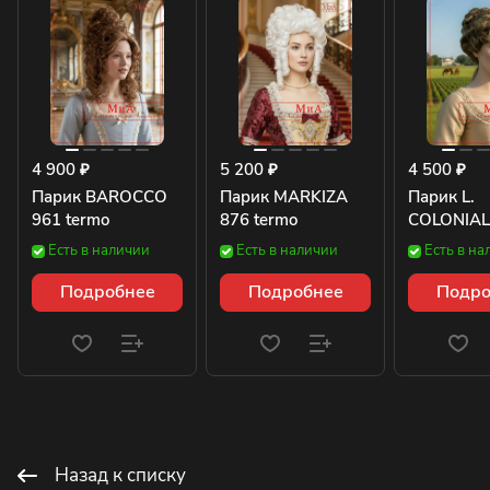
4 900 ₽
5 200 ₽
4 500 ₽
Парик BAROCCO
Парик MARKIZA
Парик L.
961 termo
876 termo
COLONIAL
Есть в наличии
Есть в наличии
Есть в на
Подробнее
Подробнее
Подро
Назад к списку