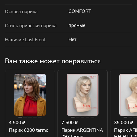
COMFORT
Основа парика
прямые
Стиль причёски парика
Нет
Наличие Last Front
Вам также может понравиться
4 500 ₽
7 500 ₽
35 000 ₽
Парик 6200 termo
Парик ARGENTINA
Парик AFI
797 termo
HH FULL *