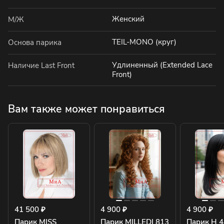
Женский
М/Ж
TEIL-MONO (круг)
Основа парика
Удлиненный (Extended Lace
Наличие Last Front
Front)
Вам также может понравиться
41 500 ₽
4 900 ₽
4 900 ₽
Парик MISS
Парик MILLEDI 813
Парик H 