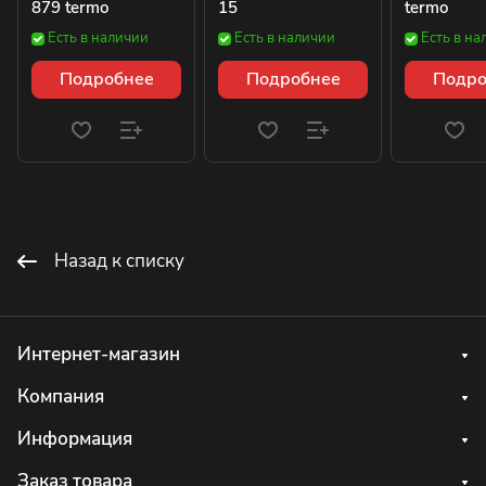
879 termo
15
termo
Есть в наличии
Есть в наличии
Есть в на
Подробнее
Подробнее
Подро
Назад к списку
Интернет-магазин
Компания
Информация
Заказ товара