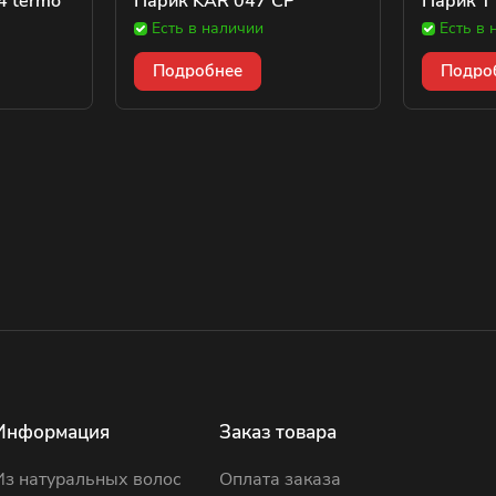
4 termo
Парик KAR 047 CP
Парик T
Есть в наличии
Есть в 
Подробнее
Подро
Информация
Заказ товара
Из натуральных волос
Оплата заказа