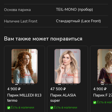
TEIL-MONO (пробор)
Основа парика
Стандартный (Lace Front)
Наличие Last Front
Вам также может понравиться
4 900 ₽
47 500 ₽
4 900 ₽
Парик MILLEDI 813
Парик ALASIA
Парик F 2
termo
super
Есть в на
Есть в наличии
Есть в наличии