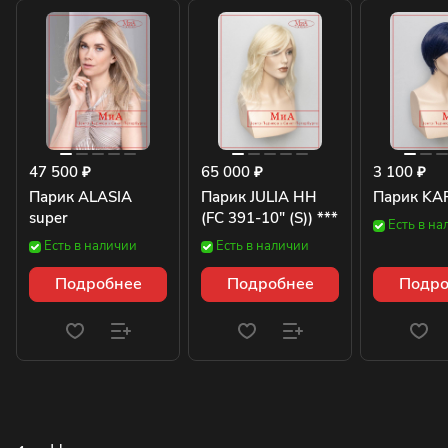
47 500 ₽
65 000 ₽
3 100 ₽
Парик ALASIA
Парик JULIA HH
Парик KA
super
(FC 391-10" (S)) ***
Есть в на
Есть в наличии
Есть в наличии
Подробнее
Подробнее
Подро