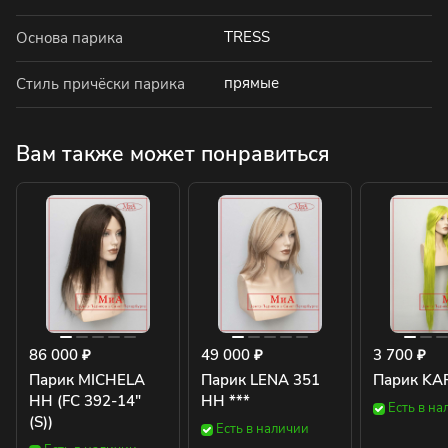
TRESS
Основа парика
прямые
Стиль причёски парика
Вам также может понравиться
86 000 ₽
49 000 ₽
3 700 ₽
Парик MICHELA
Парик LENA 351
Парик KA
HH (FC 392-14"
HH ***
Есть в на
(S))
Есть в наличии