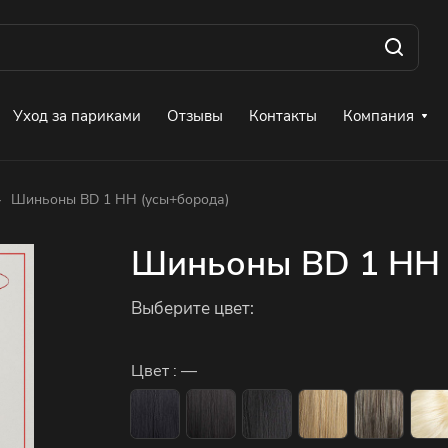
Уход за париками
Отзывы
Контакты
Компания
–
Шиньоны BD 1 HH (усы+борода)
Шиньоны BD 1 HH 
Выберите цвет:
Цвет :
—