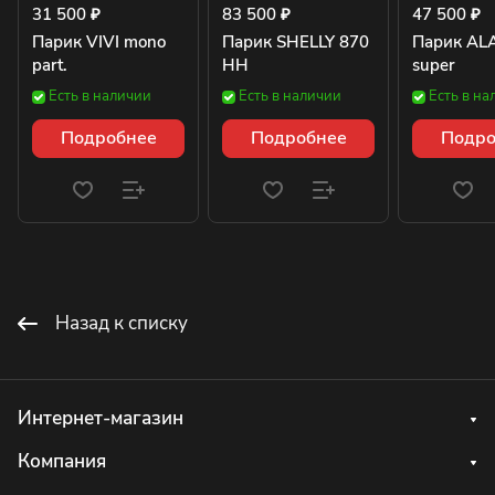
31 500 ₽
83 500 ₽
47 500 ₽
Парик VIVI mono
Парик SHELLY 870
Парик AL
part.
HH
super
Есть в наличии
Есть в наличии
Есть в на
Подробнее
Подробнее
Подро
Назад к списку
Интернет-магазин
Компания