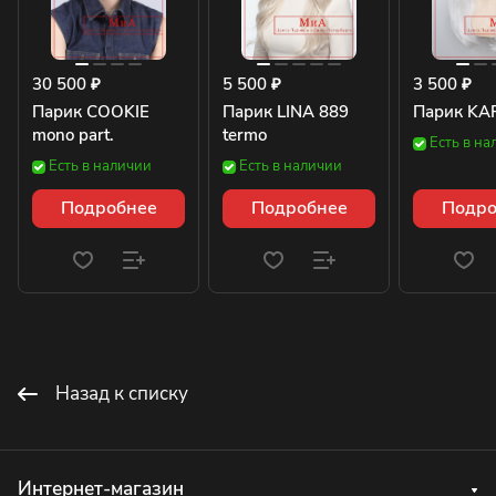
30 500 ₽
5 500 ₽
3 500 ₽
Парик COOKIE
Парик LINA 889
Парик KA
mono part.
termo
Есть в на
Есть в наличии
Есть в наличии
Подробнее
Подробнее
Подро
Назад к списку
Интернет-магазин