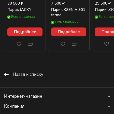
30 500 ₽
7 500 ₽
29 500 ₽
Парик JACKY
Парик KSENIA 901
Парик LO
termo
Есть в наличии
Есть в на
Есть в наличии
Подробнее
Подробнее
Подро
Назад к списку
Интернет-магазин
Компания