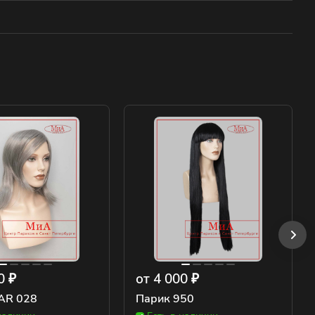
0 ₽
от 4 000 ₽
AR 028
Парик 950