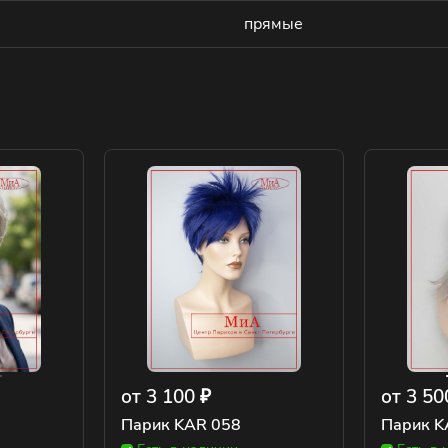
прямые
от 3 100 ₽
от 3 50
Парик KAR 058
Парик K