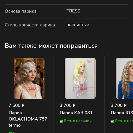
TRESS
Основа парика
волнистые
Стиль причёски парика
Вам также может понравиться
7 500 ₽
3 700 ₽
3 700 ₽
Парик
Парик KAR 081
Парик JO
OKLACHOMA 757
Есть в наличии
Есть в на
termo