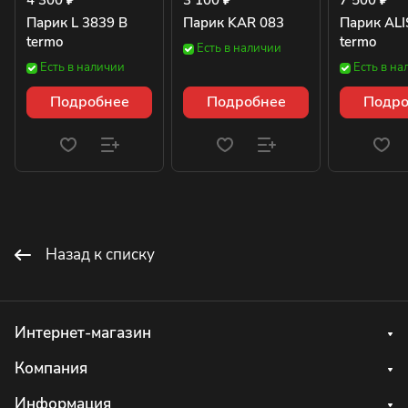
4 300 ₽
3 100 ₽
7 500 ₽
Парик L 3839 B
Парик KAR 083
Парик ALI
termo
termo
Есть в наличии
Есть в наличии
Есть в на
Подробнее
Подробнее
Подро
Назад к списку
Интернет-магазин
Компания
Информация