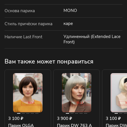
MONO
Основа парика
каре
Стиль причёски парика
Удлиненный (Extended Lace
Наличие Last Front
Front)
Вам также может понравиться
3 100 ₽
3 900 ₽
3 100 ₽
Парик OLGA
Парик DW 763 A
Парик DW