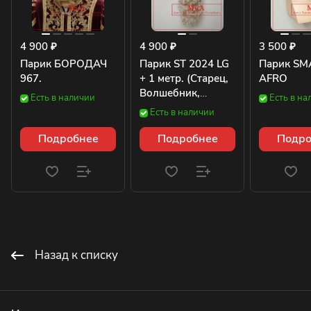
4 900 ₽
4 900 ₽
3 500 ₽
Парик БОРОДАЧ
Парик ST 2024 LG
Парик SM
967.
+ 1 метр. (Старец,
AFRO
Волшебник,
Есть в наличии
Есть в на
Карабас Барабас.)
Есть в наличии
Подробнее
Подробнее
Подро
Назад к списку