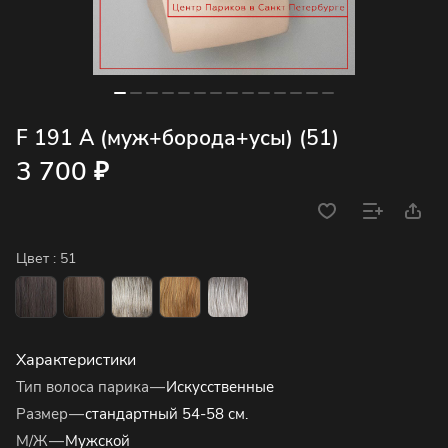
F 191 A (муж+борода+усы) (51)
3 700 ₽
Цвет :
51
Характеристики
Тип волоса парика
—
Искусственные
Размер
—
стандартный 54-58 см.
М/Ж
—
Мужской