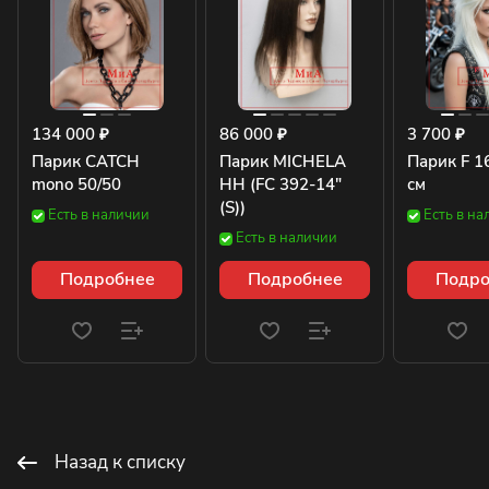
134 000 ₽
86 000 ₽
3 700 ₽
Парик CATCH
Парик MICHELA
Парик F 1
mono 50/50
HH (FC 392-14"
см
(S))
Есть в наличии
Есть в на
Есть в наличии
Подробнее
Подробнее
Подро
Назад к списку