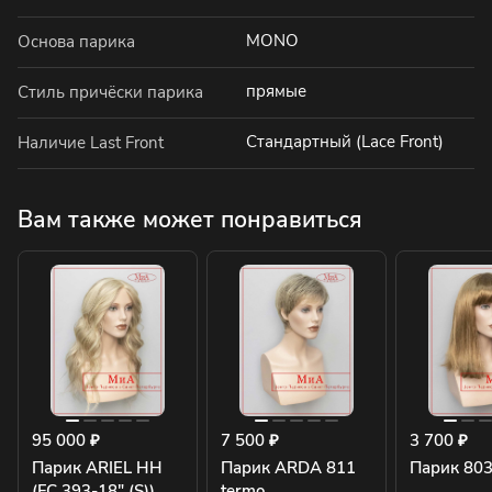
MONO
Основа парика
прямые
Стиль причёски парика
Стандартный (Lace Front)
Наличие Last Front
Вам также может понравиться
95 000 ₽
7 500 ₽
3 700 ₽
Парик ARIEL HH
Парик ARDA 811
Парик 803
(FC 393-18" (S))
termo