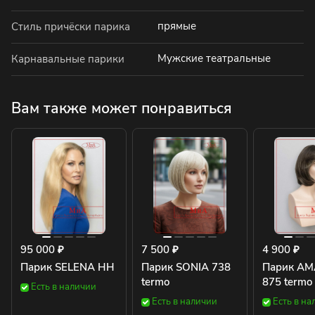
прямые
Стиль причёски парика
Мужские театральные
Карнавальные парики
Вам также может понравиться
95 000 ₽
7 500 ₽
4 900 ₽
Парик SELENA HH
Парик SONIA 738
Парик A
termo
875 termo
Есть в наличии
Есть в наличии
Есть в на