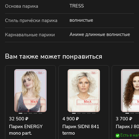
TRESS
Основа парика
волнистые
Стиль причёски парика
Аниме длинные волнистые
Карнавальные парики
Вам также может понравиться
32 500 ₽
4 900 ₽
3 700 ₽
Парик ENERGY
Парик SIDNI 841
Парик J 8
mono part.
termo
Есть в на