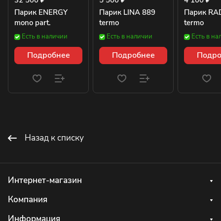
32 500 ₽
5 500 ₽
4 100 ₽
Парик ENERGY
Парик LINA 889
Парик RA
mono part.
termo
termo
Есть в наличии
Есть в наличии
Есть в на
Подробнее
Подробнее
Подро
Назад к списку
Интернет-магазин
Компания
Информация