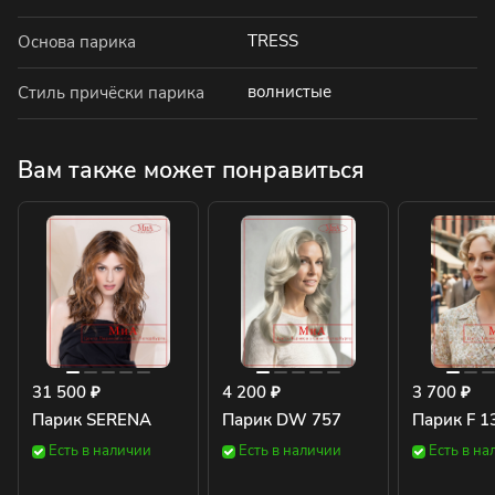
TRESS
Основа парика
волнистые
Стиль причёски парика
Вам также может понравиться
31 500 ₽
4 200 ₽
3 700 ₽
Парик SERENA
Парик DW 757
Парик F 1
Есть в наличии
Есть в наличии
Есть в на