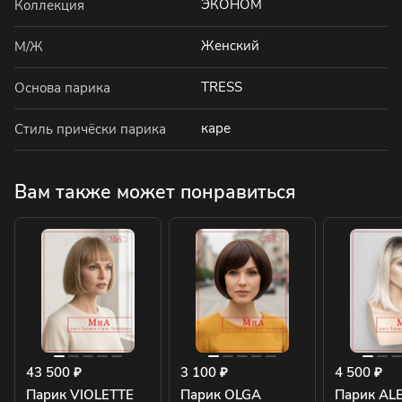
ЭКОНОМ
Коллекция
Женский
М/Ж
TRESS
Основа парика
каре
Стиль причёски парика
Вам также может понравиться
43 500 ₽
3 100 ₽
4 500 ₽
Парик VIOLETTE
Парик OLGA
Парик AL