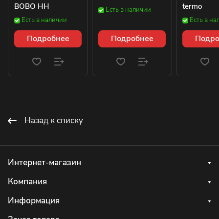
BOBO HH
termo
Есть в наличии
Есть в наличии
Есть в на
Подробнее
Подробнее
Подро
Назад к списку
Интернет-магазин
Компания
Информация