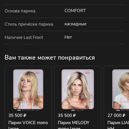
COMFORT
Основа парика
каскадные
Стиль причёски парика
Нет
Наличие Last Front
Вам также может понравиться
35 500 ₽
35 500 ₽
27 000 ₽
Парик VOICE mono
Парик MELODY
Парик LIA
large
mono large
HH