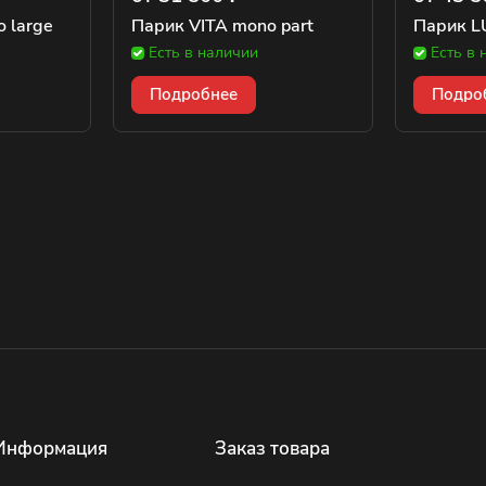
 large
Парик VITA mono part
Парик L
Есть в наличии
Есть в 
Подробнее
Подро
Информация
Заказ товара