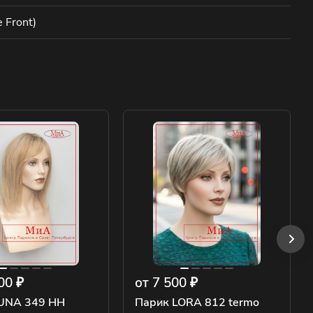
 Front)
00 ₽
от 7 500 ₽
UNA 349 HH
Парик LORA 812 termo