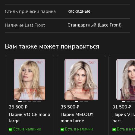
каскадные
Стиль причёски парика
Стандартный (Lace Front)
Наличие Last Front
Вам также может понравиться
35 500 ₽
35 500 ₽
31 500 ₽
Парик VOICE mono
Парик MELODY
Парик VIT
large
mono large
part
Есть в наличии
Есть в наличии
Есть в на