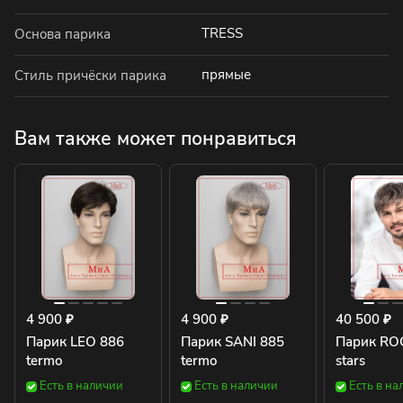
TRESS
Основа парика
прямые
Стиль причёски парика
Вам также может понравиться
4 900 ₽
4 900 ₽
40 500 ₽
Парик LEO 886
Парик SANI 885
Парик RO
termo
termo
stars
Есть в наличии
Есть в наличии
Есть в на