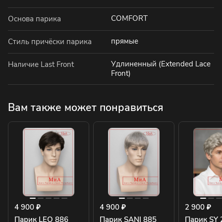
COMFORT
Основа парика
прямые
Стиль причёски парика
Удлиненный (Extended Lace
Наличие Last Front
Front)
Вам также может понравиться
4 900 ₽
4 900 ₽
2 900 ₽
Парик LEO 886
Парик SANI 885
Парик SY 