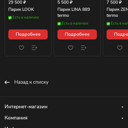
29 500 ₽
5 500 ₽
7 500 ₽
Парик LOOK
Парик LINA 889
Парик ZE
termo
termo
Есть в наличии
Есть в наличии
Есть в на
Подробнее
Подробнее
Подро
Назад к списку
Интернет-магазин
Компания