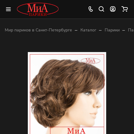
–
–
–
Мир париков в Санкт-Петербурге
Каталог
Парики
Па