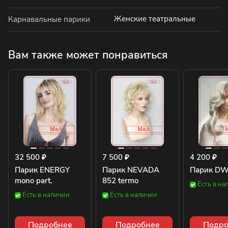
Женские театральные
Карнавальные парики
Вам также может понравиться
32 500 ₽
7 500 ₽
4 200 ₽
Парик ENERGY
Парик NEVADA
Парик DW
mono part.
852 termo
Есть в на
Есть в наличии
Есть в наличии
Подробнее
Подробнее
Подро