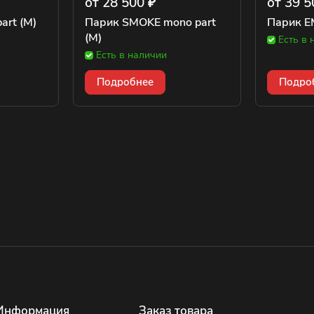
от 28 500 ₽
от 39 5
art (M)
Парик SMOKE mono part
Парик E
(M)
Есть в 
Есть в наличии
Подробнее
Подро
Информация
Заказ товара