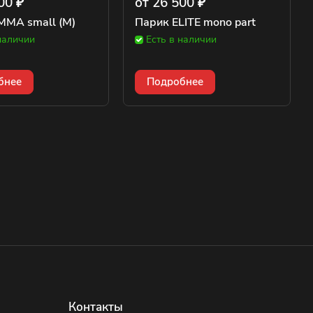
00 ₽
от 26 500 ₽
MMA small (M)
Парик ELITE mono part
наличии
Есть в наличии
бнее
Подробнее
Контакты