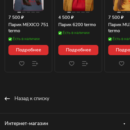
7 500 ₽
4 500 ₽
7 500 ₽
Парик MEXICO 751
Парик 6200 termo
Парик MU
termo
termo
Есть в наличии
Есть в наличии
Есть в на
Подробнее
Подробнее
Подро
Назад к списку
Интернет-магазин