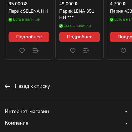
95 000 ₽
49 000 ₽
4 700 ₽
Парик SELENA HH
Парик LENA 351
Парик 43
HH ***
Есть в наличии
Есть в на
Есть в наличии
Подробнее
Подробнее
Подро
Назад к списку
Интернет-магазин
Компания