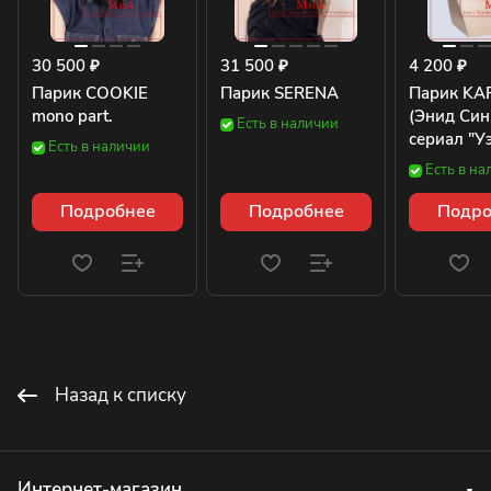
30 500 ₽
31 500 ₽
4 200 ₽
Парик COOKIE
Парик SERENA
Парик KA
mono part.
(Энид Син
Есть в наличии
сериал "У
Есть в наличии
Есть в на
Подробнее
Подробнее
Подро
Назад к списку
Интернет-магазин