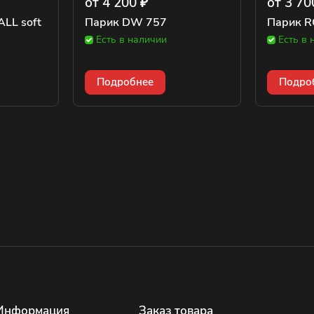
от 4 200 ₽
от 3 70
LL soft
Парик DW 757
Парик R
Есть в наличии
Есть в 
Подробнее
Подро
Информация
Заказ товара