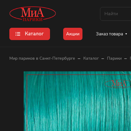
Каталог
Заказ товара
Акции
–
–
–
Мир париков в Санкт-Петербурге
Каталог
Парики